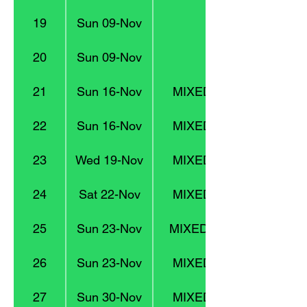
19
Sun 09-Nov
U14
20
Sun 09-Nov
U18
21
Sun 16-Nov
MIXED 3 : Division 9
22
Sun 16-Nov
MIXED 1 : Division 4
23
Wed 19-Nov
MIXED 2 : Division 6
24
Sat 22-Nov
MIXED 1 : Division 4
25
Sun 23-Nov
MIXED 4 : Division 13
26
Sun 23-Nov
MIXED 3 : Division 9
27
Sun 30-Nov
MIXED 2 : Division 6