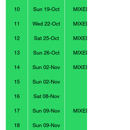
10
Sun 19-Oct
MIXED 1 : Division 4
11
Wed 22-Oct
MIXED 1 : Division 4
12
Sat 25-Oct
MIXED 3 : Division 9
13
Sun 26-Oct
MIXED 1 : Division 4
14
Sun 02-Nov
MIXED 2 : Division 6
15
Sun 02-Nov
16
Sat 08-Nov
U10
17
Sun 09-Nov
MIXED 1 : Division 4
18
Sun 09-Nov
U11