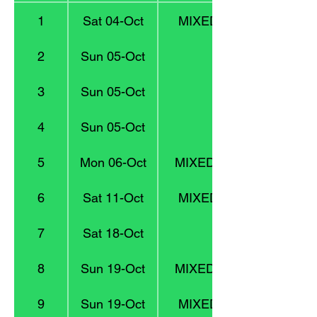
1
Sat 04-Oct
MIXED 1 : Division 4
2
Sun 05-Oct
U14
3
Sun 05-Oct
U18
4
Sun 05-Oct
U11
5
Mon 06-Oct
MIXED 4 : Division 13
6
Sat 11-Oct
MIXED 3 : Division 9
7
Sat 18-Oct
U10
8
Sun 19-Oct
MIXED 4 : Division 13
9
Sun 19-Oct
MIXED 2 : Division 6