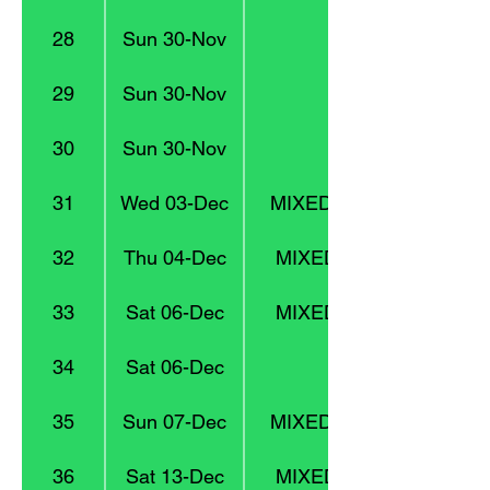
28
Sun 30-Nov
U18
29
Sun 30-Nov
30
Sun 30-Nov
U11
31
Wed 03-Dec
MIXED 4 : Division 13
32
Thu 04-Dec
MIXED 3 : Division 9
33
Sat 06-Dec
MIXED 1 : Division 4
34
Sat 06-Dec
U10
35
Sun 07-Dec
MIXED 4 : Division 13
36
Sat 13-Dec
MIXED 3 : Division 9