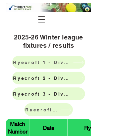
2025-26 Winter league
fixtures / results
Ryecroft 1 - Divn 4 table
Ryecroft 2 - Divn 6 table
Ryecroft 3 - Divn 9 table
Ryecroft 4 - Divn 13 table
Match
Date
Ryecroft Team
Number